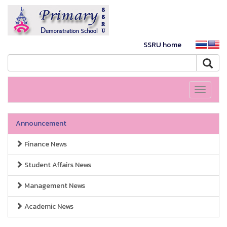
SSRU home
Toggle
navigati
Announcement
Finance News
Student Affairs News
Management News
Academic News