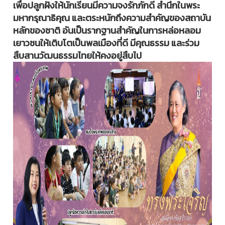
เพื่อปลูกฝังให้นักเรียนมีความจงรักภักดี สำนึกในพระ
มหากรุณาธิคุณ และตระหนักถึงความสำคัญของสถาบัน
หลักของชาติ อันเป็นรากฐานสำคัญในการหล่อหลอม
เยาวชนให้เติบโตเป็นพลเมืองที่ดี มีคุณธรรม และร่วม
สืบสานวัฒนธรรมไทยให้คงอยู่สืบไป