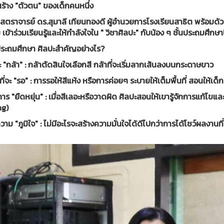
ร้าง "ตัวตน" ของเด็กคนหนึ่ง
สตราจารย์ ดร.สุมาลี เทียนทองดี ผู้อำนวยการโรงเรียนสาธิต พร้อมด้
เข้าร่วมเรียนรู้และให้กำลังใจใน " วิชาศิลปะ" กับน้อง ๆ ชั้นประถมศึกษาปี
ประถมศึกษา ศิลปะสำคัญอย่างไร?
จะ "กล้า" : กล้าตัดสินใจเลือกสี กล้าที่จะเริ่มลากเส้นลงบนกระดาษขาว
ู้ที่จะ "รอ" : การรอให้สีแห้ง หรือการค่อยๆ ระบายให้เต็มพื้นที่ สอนให้เด
การ "ยืดหยุ่น" : เมื่อสีเลอะหรือวาดผิด ศิลปะสอนให้เขารู้จักการแก้ไ
ng)
วาม "ภูมิใจ" : ไม่มีอะไรจะสร้างความมั่นใจได้ดีไปกว่าการได้โชว์ผลงานท