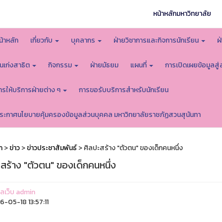
หน้าหลักมหาวิทยาลัย
น้าหลัก
เกี่ยวกับ
บุคลากร
ฝ่ายวิชาการและกิจการนักเรียน
ฝ
นเก่งสาธิต
กิจกรรม
ฝ่ายมัธยม
แผนที่
การเปิดเผยข้อมูลสู
ารให้บริการฝ่ายต่าง ๆ
การขอรับบริการสำหรับนักเรียน
ระกาศนโยบายคุ้มครองข้อมูลส่วนบุคคล มหาวิทยาลัยราชภัฏสวนสุนันทา
ก
>
ข่าว
>
ข่าวประชาสัมพันธ์
> ศิลปะสร้าง "ตัวตน" ของเด็กคนหนึ่ง
สร้าง "ตัวตน" ของเด็กคนหนึ่ง
แลเว็บ admin
-05-18 13:57:11