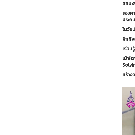
ศิลปะส
รองศา
ประถม 
ในวัย
ฝึกที่
เรียนร
เข้าใจ
Solvi
สร้างค