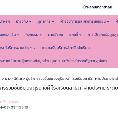
หน้าหลักมหาวิทยาลัย
น้าหลัก
เกี่ยวกับ
บุคลากร
ฝ่ายวิชาการและกิจการนักเรียน
ฝ
นเก่งสาธิต
กิจกรรม
ฝ่ายมัธยม
แผนที่
การเปิดเผยข้อมูลสู
ารให้บริการฝ่ายต่าง ๆ
การขอรับบริการสำหรับนักเรียน
ระกาศนโยบายคุ้มครองข้อมูลส่วนบุคคล มหาวิทยาลัยราชภัฏสวนสุนันทา
ก
>
ข่าว
>
วีดีโอ
> ผู้บริหารร่วมชื่นชม วงดุริยางค์ โรงเรียนสาธิต-ฝ่ายประถม ระดั
ิหารร่วมชื่นชม วงดุริยางค์ โรงเรียนสาธิต-ฝ่ายประถม ระดับ
แลเว็บ admin
-07-09 11:56:18