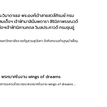
วิมาดาเธอ พระองค์เจ้าสายสวลีภิรมย์ กรม
สมเด็จฯ เจ้าฟ้ามาลินีนพดารา สิรินิภาพรรณวดี
จฯเจ้าฟ้านิภานภดล วิมลประภาวดี กรมขุนอู่
ธิตมหาวิทยาลัยราชภัฏสวนสุนันทา จัดกิจกรรมทำบุญบำเพ็ญ
อน พรหมาศในงาน wings of dreams
้าร่วมการแสดงโขน ตอน พรหมาศในงาน wings of dreams ...